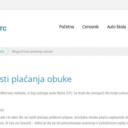
Početna
Cenovnik
Auto škola
ača
Mogućnosti plaćanja obuke
ti plaćanja obuke
 jeftini kao nekada, iz tog razloga auto škola STC se trudi da omogući što bolje uslo
ini
te i to tako što se ispiti plaćaju prilikom prijave, teorijska obuka plaća najkasnije
ova, ili čas za časom) – bitno je da se do preuzimanja uverenja o položenom ispitu 