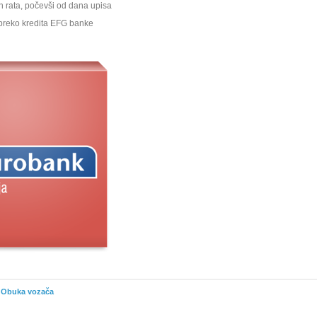
 rata, počevši od dana upisa
 preko kredita EFG banke
Obuka vozača