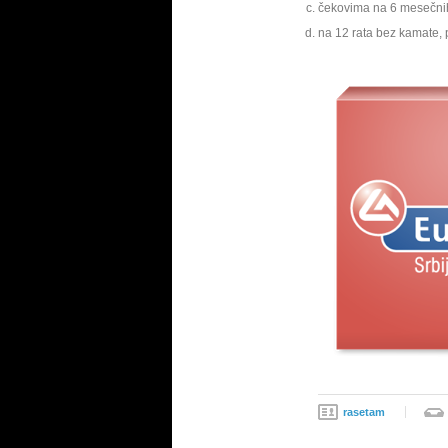
čekovima na 6 mesečnih
na 12 rata bez kamate,
rasetam