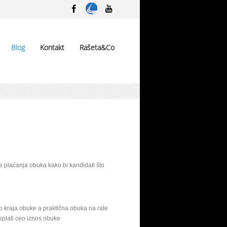
Blog
Kontakt
Rašeta&Co
ve plaćanja obuka kako bi kandidati što
 do kraja obuke a praktična obuka na rate
isplati ceo iznos obuke