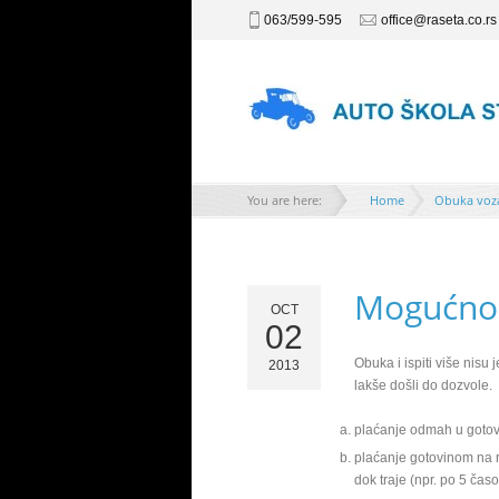
063/599-595
office@raseta.co.rs
You are here:
Home
Obuka voz
Mogućnos
OCT
02
Obuka i ispiti više nisu
2013
lakše došli do dozvole.
plaćanje odmah u gotov
plaćanje gotovinom na ra
dok traje (npr. po 5 čas