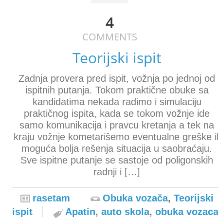
4
COMMENTS
Teorijski ispit
Zadnja provera pred ispit, vožnja po jednoj od
ispitnih putanja. Tokom praktične obuke sa
kandidatima nekada radimo i simulaciju
praktičnog ispita, kada se tokom vožnje ide
samo komunikacija i pravcu kretanja a tek na
kraju vožnje kometarišemo eventualne greške il
moguća bolja rešenja situacija u saobraćaju.
Sve ispitne putanje se sastoje od poligonskih
radnji i […]
rasetam
Obuka vozača
,
Teorijski
ispit
Apatin
,
auto skola
,
obuka vozac