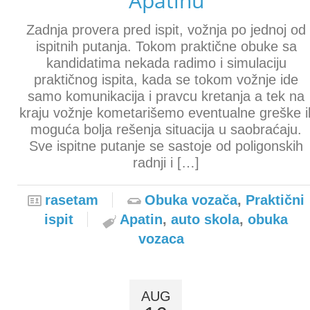
Apatinu
Zadnja provera pred ispit, vožnja po jednoj od
ispitnih putanja. Tokom praktične obuke sa
kandidatima nekada radimo i simulaciju
praktičnog ispita, kada se tokom vožnje ide
samo komunikacija i pravcu kretanja a tek na
kraju vožnje kometarišemo eventualne greške il
moguća bolja rešenja situacija u saobraćaju.
Sve ispitne putanje se sastoje od poligonskih
radnji i […]
rasetam
Obuka vozača
,
Praktični
ispit
Apatin
,
auto skola
,
obuka
vozaca
AUG