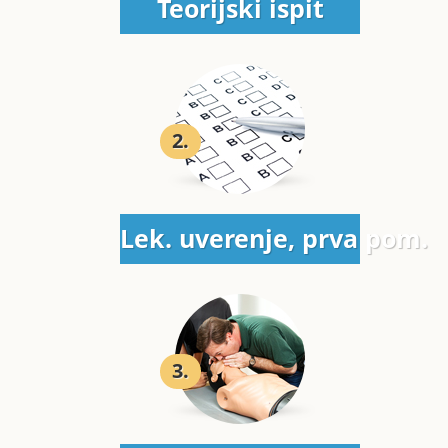
Teorijski ispit
2.
Lek. uverenje, prva pom.
3.