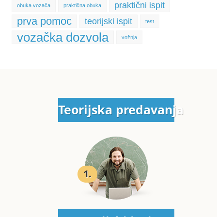
praktični ispit
obuka vozača
praktična obuka
prva pomoc
teorijski ispit
test
vozačka dozvola
vožnja
Teorijska predavanja
1.