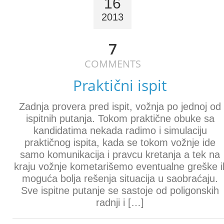
16
2013
7
COMMENTS
Praktični ispit
Zadnja provera pred ispit, vožnja po jednoj od
ispitnih putanja. Tokom praktične obuke sa
kandidatima nekada radimo i simulaciju
praktičnog ispita, kada se tokom vožnje ide
samo komunikacija i pravcu kretanja a tek na
kraju vožnje kometarišemo eventualne greške il
moguća bolja rešenja situacija u saobraćaju.
Sve ispitne putanje se sastoje od poligonskih
radnji i […]