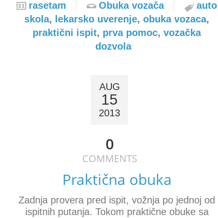
rasetam
Obuka vozača
auto
skola
,
lekarsko uverenje
,
obuka vozaca
,
praktični ispit
,
prva pomoc
,
vozačka
dozvola
AUG
15
2013
0
COMMENTS
Praktična obuka
Zadnja provera pred ispit, vožnja po jednoj od
ispitnih putanja. Tokom praktične obuke sa