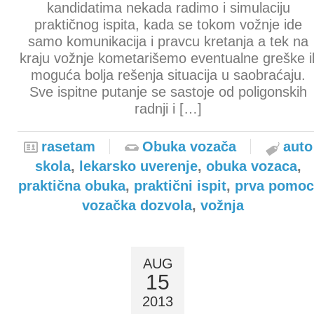
kandidatima nekada radimo i simulaciju
praktičnog ispita, kada se tokom vožnje ide
samo komunikacija i pravcu kretanja a tek na
kraju vožnje kometarišemo eventualne greške il
moguća bolja rešenja situacija u saobraćaju.
Sve ispitne putanje se sastoje od poligonskih
radnji i […]
rasetam
Obuka vozača
auto
skola
,
lekarsko uverenje
,
obuka vozaca
,
praktična obuka
,
praktični ispit
,
prva pomoc
vozačka dozvola
,
vožnja
AUG
15
2013