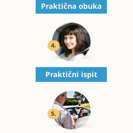
Praktična obuka
4.
Praktični ispit
5.