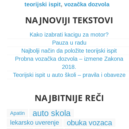
teorijski ispit
,
vozačka dozvola
NAJNOVIJI TEKSTOVI
Kako izabrati kacigu za motor?
Pauza u radu
Najbolji način da položite teorijski ispit
Probna vozačka dozvola – izmene Zakona
2018.
Teorijski ispit u auto školi – pravila i obaveze
NAJBITNIJE REČI
auto skola
Apatin
obuka vozaca
lekarsko uverenje