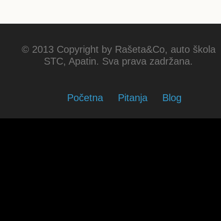
© 2013 Copyright by Rašeta&Co, auto škola
STC, Apatin. Sva prava zadržana.
Početna
Pitanja
Blog