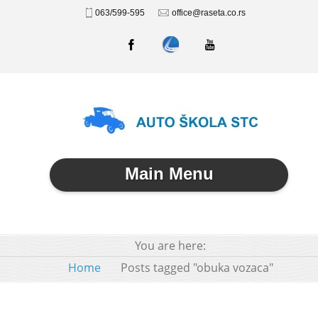
063/599-595
office@raseta.co.rs
Main Menu
You are here:
Home
Posts tagged "obuka vozaca"