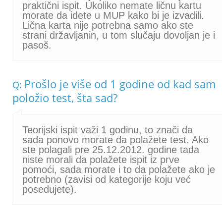
praktični ispit. Ukoliko nemate ličnu kartu
morate da idete u MUP kako bi je izvadili.
Lična karta nije potrebna samo ako ste
strani državljanin, u tom slučaju dovoljan je i
pasoš.
Prošlo je više od 1 godine od kad sam
Q:
položio test, šta sad?
Teorijski ispit važi 1 godinu, to znači da
sada ponovo morate da polažete test. Ako
ste polagali pre 25.12.2012. godine tada
niste morali da polažete ispit iz prve
pomoći, sada morate i to da polažete ako je
potrebno (zavisi od kategorije koju već
posedujete).