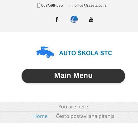
063/599-595
office@raseta.co.rs
Main Menu
You are here:
Home
Često postavljana pitanja