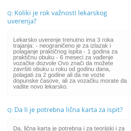
Koliki je rok važnosti lekarskog
Q:
uverenja?
Lekarsko uverenje trenutno ima 3 roka
trajanja: - neograničeno je za izlazak i
polaganje praktičnog ispita - 1 godina za
praktičnu obuku - 6 meseci za vađenje
vozačke dozvole Ovo znači da možete
završiti obuku u roku od godinu dana,
polagati za 2 godine ali da ne vozte
dopunske časove, ali za vozačku morate da
vadite novo lekarsko.
Da li je potrebna lična karta za ispit?
Q:
Da, lična karta je potrebna i za teorijski i za