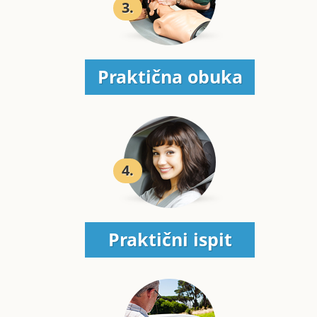
3.
Praktična obuka
4.
Praktični ispit