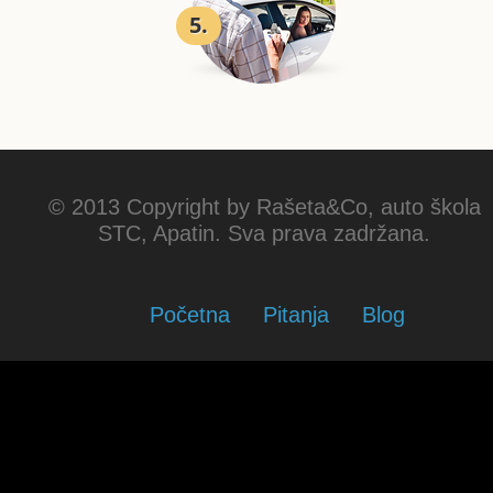
5.
© 2013 Copyright by Rašeta&Co, auto škola
STC, Apatin. Sva prava zadržana.
Početna
Pitanja
Blog