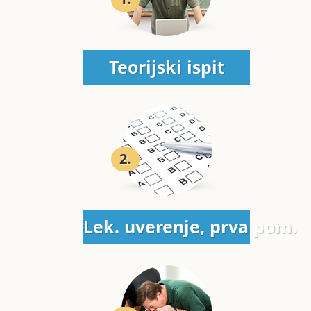
Teorijski ispit
2.
Lek. uverenje, prva pom.