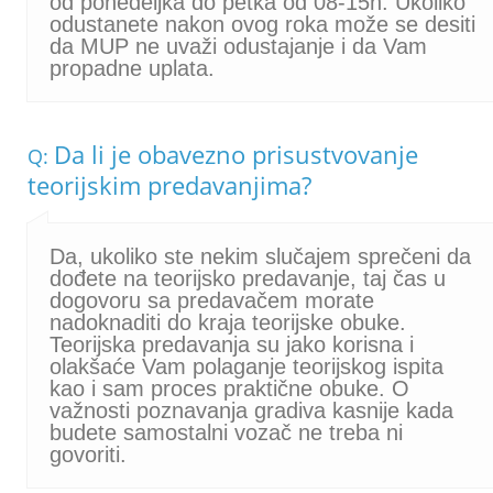
od ponedeljka do petka od 08-15h. Ukoliko
odustanete nakon ovog roka može se desiti
da MUP ne uvaži odustajanje i da Vam
propadne uplata.
Da li je obavezno prisustvovanje
Q:
teorijskim predavanjima?
Da, ukoliko ste nekim slučajem sprečeni da
dođete na teorijsko predavanje, taj čas u
dogovoru sa predavačem morate
nadoknaditi do kraja teorijske obuke.
Teorijska predavanja su jako korisna i
olakšaće Vam polaganje teorijskog ispita
kao i sam proces praktične obuke. O
važnosti poznavanja gradiva kasnije kada
budete samostalni vozač ne treba ni
govoriti.