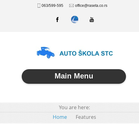
063/599-595
office@raseta.co.rs
Main Menu
You are here:
Home
Features