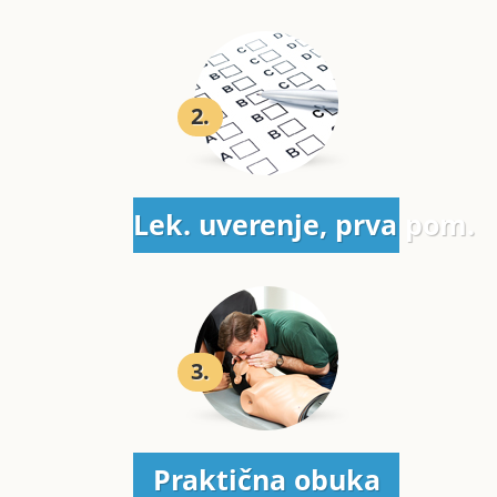
2.
Lek. uverenje, prva pom.
3.
Praktična obuka