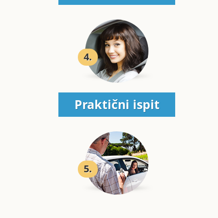
4.
Praktični ispit
5.